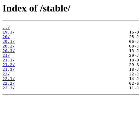
Index of /stable/
../
19.3/
20/
20.1/
20.2/
20.3/
21/
21.1/
21.2/
21.3/
22/
22.1/
22.2/
22.3/